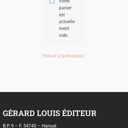
Votre
panier
est
actuelle
ment
vide.
Retour à la boutique
GÉRARD LOUIS ÉDITEUR
B.P. 9 – F. 54740 – Haroué