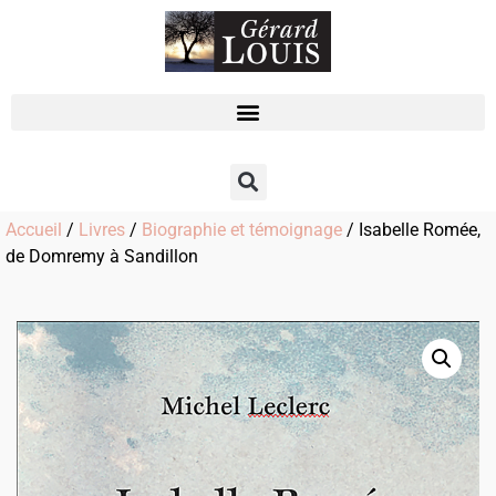
Accueil
/
Livres
/
Biographie et témoignage
/ Isabelle Romée,
de Domremy à Sandillon