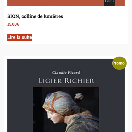
SION, colline de lumières
15,00
€
Lire la suite
Promo !