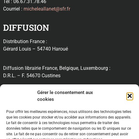
Tél : 06.67.31.78.46
Courriel :
micheleallanet@sfr.fr
DIFFUSION
Distribution France :
Gérard Louis – 54740 Haroué
Diffusion librairie France, Belgique, Luxembourg :
D.R.L. – F. 54670 Custines
RECHERCHE
Gérer le consentement aux
cookies
Pour offrir les meilleures expériences, nous utilisons des technologies telles
INFORMATIONS
que les cookies pour stocker et/ou accéder aux informations des appareils.
Le fait de consentir à ces technologies nous permettra de traiter des
données telles que le comportement de navigation ou les ID uniques sur ce
site. Le fait de ne pas consentir ou de retirer son consentement peut avoir