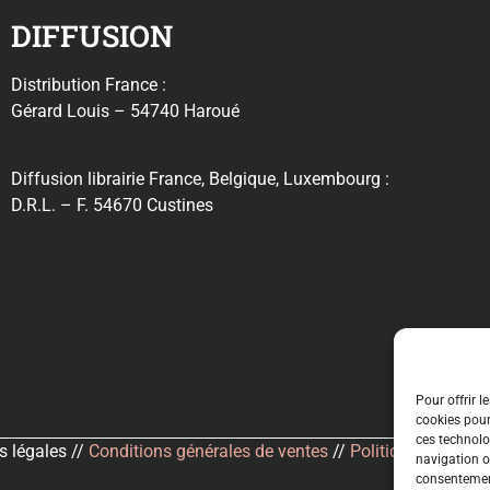
DIFFUSION
Distribution France :
Gérard Louis – 54740 Haroué
Diffusion librairie France, Belgique, Luxembourg :
D.R.L. – F. 54670 Custines
Pour offrir l
cookies pour
ces technolo
 légales //
Conditions générales de ventes
//
Politique de confid
navigation ou
consentement