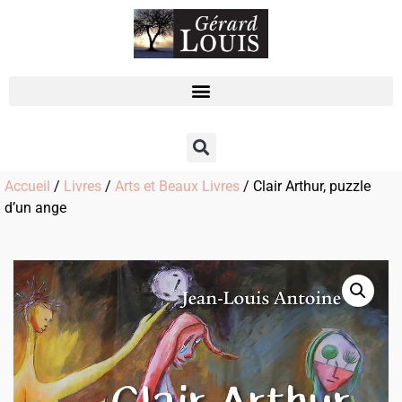
Accueil
/
Livres
/
Arts et Beaux Livres
/ Clair Arthur, puzzle
d’un ange