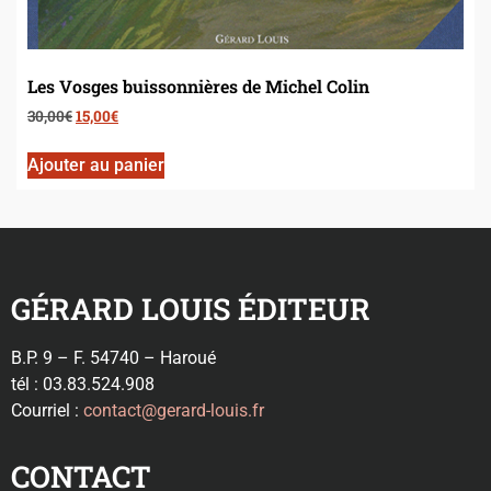
Les Vosges buissonnières de Michel Colin
30,00
€
15,00
€
Ajouter au panier
GÉRARD LOUIS ÉDITEUR
B.P. 9 – F. 54740 – Haroué
tél : 03.83.524.908
Courriel :
contact@gerard-louis.fr
CONTACT