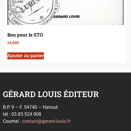
Bon pour le STO
14,00
€
Ajouter au panier
GÉRARD LOUIS ÉDITEUR
B.P. 9 – F. 54740 – Haroué
tél : 03.83.524.908
Courriel :
contact@gerard-louis.fr