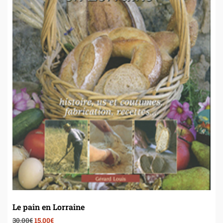
Le pain en Lorraine
30,00
€
15,00
€