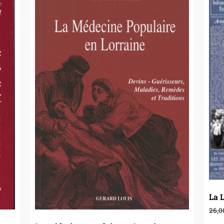
La L
26,0