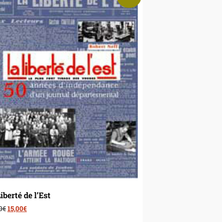
iberté de l’Est
0
€
15,00
€