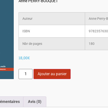
Anne PERRY-BOUQUET
Auteur
Anne Perry-
ISBN
978235763
Nbr de pages
180
18,00
€
Ajouter au panier
lémentaires
Avis (0)