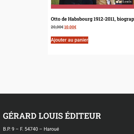
Otto de Habsbourg 1912-2011, biogra
20,00
€
10,00
€
Ajouter au panier
GÉRARD LOUIS ÉDITEUR
B.P. 9 – F. 54740 – Haroué