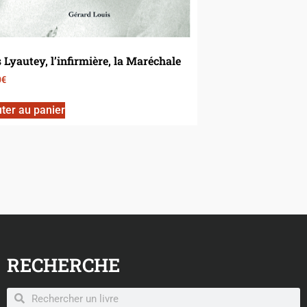
 Lyautey, l’infirmière, la Maréchale
0
€
ter au panier
RECHERCHE