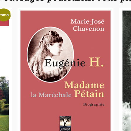
romo !