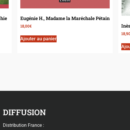
phie
Eugénie H., Madame la Maréchale Pétain
Inès
18,00
€
18,9
Ajouter au panier
Ajou
DIFFUSION
Distribution France :