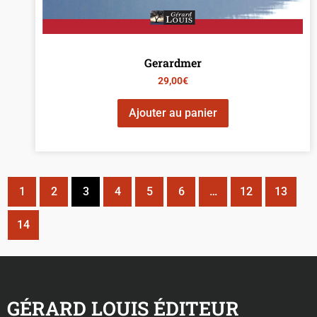
Gerardmer
29,00
€
Ajouter au panier
1
2
3
4
5
6
…
12
13
14
GÉRARD LOUIS ÉDITEUR