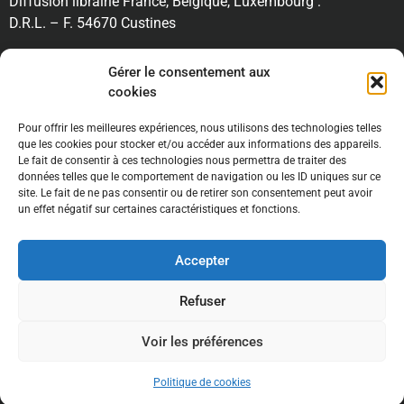
Diffusion librairie France, Belgique, Luxembourg :
D.R.L. – F. 54670 Custines
RECHERCHE
Gérer le consentement aux
cookies
Pour offrir les meilleures expériences, nous utilisons des technologies telles
INFORMATIONS
que les cookies pour stocker et/ou accéder aux informations des appareils.
Le fait de consentir à ces technologies nous permettra de traiter des
données telles que le comportement de navigation ou les ID uniques sur ce
site. Le fait de ne pas consentir ou de retirer son consentement peut avoir
un effet négatif sur certaines caractéristiques et fonctions.
Accepter
Mentions légales //
Conditions générales de ventes
//
Refuser
Politique de confidentialité
Voir les préférences
2022 // Tous droits réservés // Maintenu par
Code-CodeC
Politique de cookies