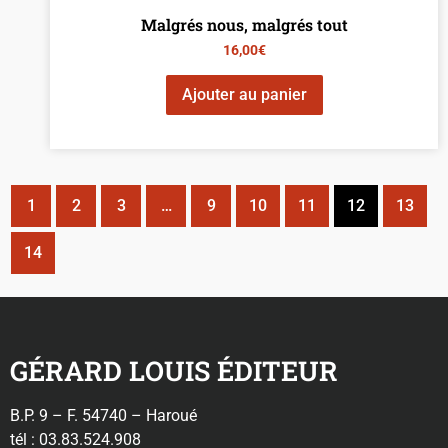
Malgrés nous, malgrés tout
16,00
€
Ajouter au panier
1
2
3
…
9
10
11
12
13
14
GÉRARD LOUIS ÉDITEUR
B.P. 9 – F. 54740 – Haroué
tél : 03.83.524.908