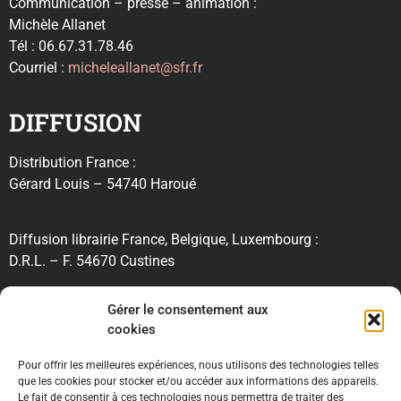
Communication – presse – animation :
Michèle Allanet
Tél : 06.67.31.78.46
Courriel :
micheleallanet@sfr.fr
DIFFUSION
Distribution France :
Gérard Louis – 54740 Haroué
Diffusion librairie France, Belgique, Luxembourg :
D.R.L. – F. 54670 Custines
RECHERCHE
Gérer le consentement aux
cookies
Pour offrir les meilleures expériences, nous utilisons des technologies telles
INFORMATIONS
que les cookies pour stocker et/ou accéder aux informations des appareils.
Le fait de consentir à ces technologies nous permettra de traiter des