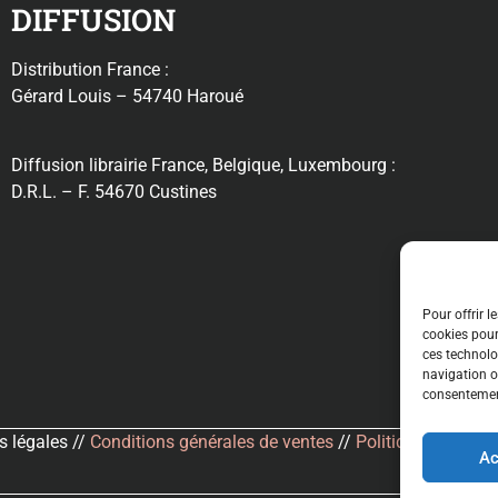
DIFFUSION
Distribution France :
Gérard Louis – 54740 Haroué
Diffusion librairie France, Belgique, Luxembourg :
D.R.L. – F. 54670 Custines
Pour offrir l
cookies pour
ces technolo
navigation ou
consentement
 légales //
Conditions générales de ventes
//
Politique de confid
Ac