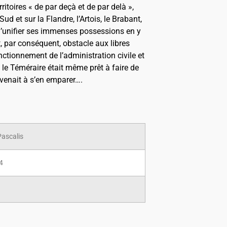
itoires « de par deçà et de par delà »,
d et sur la Flandre, l’Artois, le Brabant,
d’unifier ses immenses possessions en y
t, par conséquent, obstacle aux libres
tionnement de l’administration civile et
 le Téméraire était même prêt à faire de
rvenait à s’en emparer….
Pascalis
4