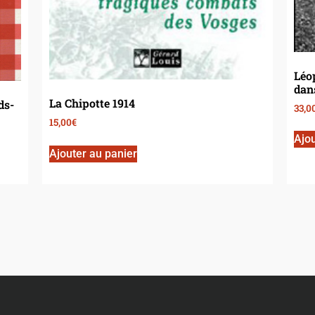
Léop
dan
La Chipotte 1914
ds-
33,0
15,00
€
Ajou
Ajouter au panier