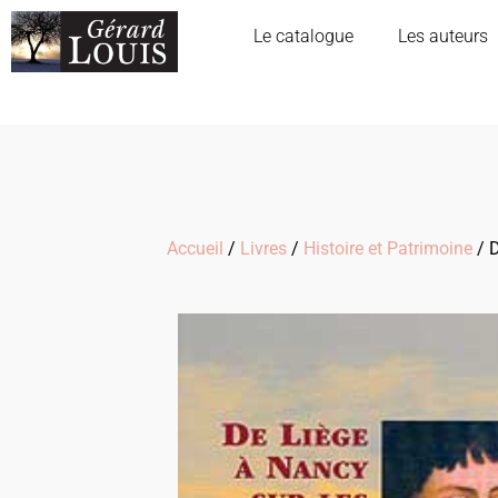
Le catalogue
Les auteurs
Accueil
/
Livres
/
Histoire et Patrimoine
/ D