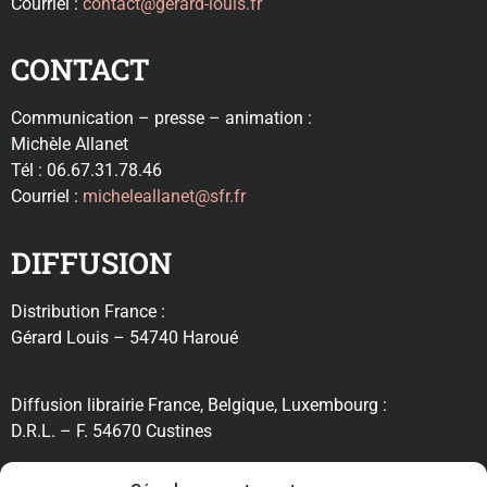
Courriel :
contact@gerard-louis.fr
CONTACT
Communication – presse – animation :
Michèle Allanet
Tél : 06.67.31.78.46
Courriel :
micheleallanet@sfr.fr
DIFFUSION
Distribution France :
Gérard Louis – 54740 Haroué
Diffusion librairie France, Belgique, Luxembourg :
D.R.L. – F. 54670 Custines
RECHERCHE