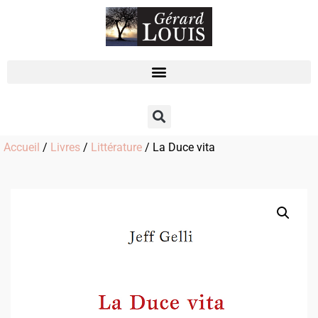
Accueil
/
Livres
/
Littérature
/ La Duce vita