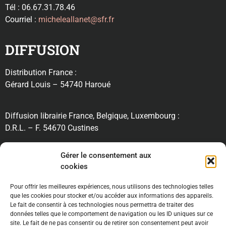
Tél : 06.67.31.78.46
Courriel :
micheleallanet@sfr.fr
DIFFUSION
Distribution France :
Gérard Louis – 54740 Haroué
Diffusion librairie France, Belgique, Luxembourg :
D.R.L. – F. 54670 Custines
RECHERCHE
Gérer le consentement aux
cookies
Pour offrir les meilleures expériences, nous utilisons des technologies telles
INFORMATIONS
que les cookies pour stocker et/ou accéder aux informations des appareils.
Le fait de consentir à ces technologies nous permettra de traiter des
données telles que le comportement de navigation ou les ID uniques sur ce
site. Le fait de ne pas consentir ou de retirer son consentement peut avoir